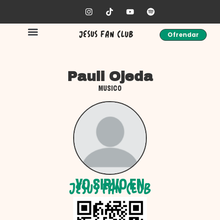
Ofrendar
Pauli Ojeda
MUSICO
YO SIRVO EN